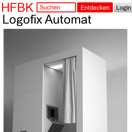
HFBK
Entdecken
Login
Logofix Automat