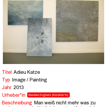
Titel
Adieu Katze
Typ
Image / Painting
Jahr
2013
Urheber*in
Mareike Engbers
(Künstler*in)
Beschreibung
Man weiß nicht mehr was zu 