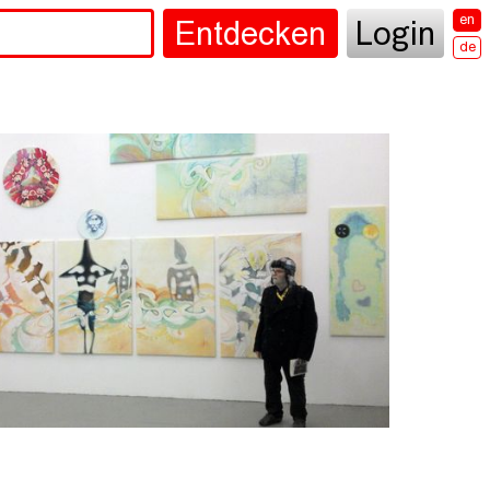
en
Entdecken
Login
de