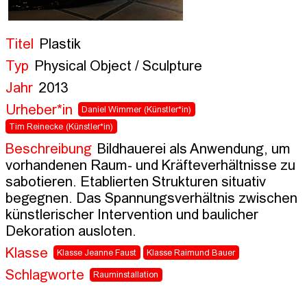
Titel
Plastik
Typ
Physical Object / Sculpture
Jahr
2013
Urheber*in
Daniel Wimmer
(Künstler*in)
Tim Reinecke
(Künstler*in)
Beschreibung
Bildhauerei als Anwendung, um 
vorhandenen Raum- und Kräfteverhältnisse zu 
sabotieren. Etablierten Strukturen situativ 
begegnen. Das Spannungsverhältnis zwischen 
künstlerischer Intervention und baulicher 
Dekoration ausloten.
Klasse
Klasse Jeanne Faust
Klasse Raimund Bauer
Schlagworte
Rauminstallation