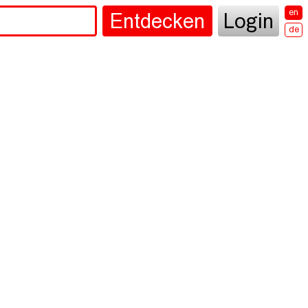
en
Entdecken
Login
de