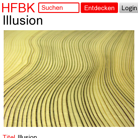
HFBK
Entdecken
Login
Illusion
Titel
Illusion