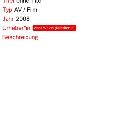
Titel
ohne Titel
Typ
AV / Film
Jahr
2008
Urheber*in
Anna Witzel
(Künstler*in)
Beschreibung
.