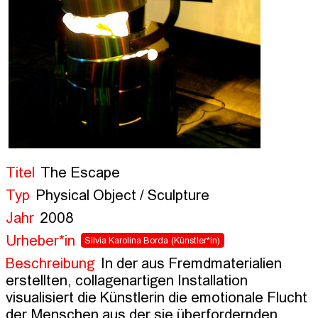
Titel
The Escape
Typ
Physical Object / Sculpture
Jahr
2008
Urheber*in
Silvia Karolina Borda
(Künstler*in)
Beschreibung
In der aus Fremdmaterialien 
erstellten, collagenartigen Installation 
visualisiert die Künstlerin die emotionale Flucht 
der Menschen aus der sie überfordernden 