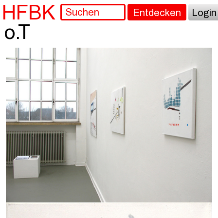
HFBK
Entdecken
Login
o.T