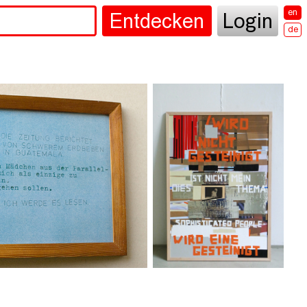
en
Entdecken
Login
de