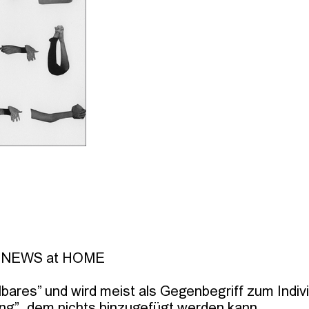
t NEWS at HOME

lbares” und wird meist als Gegenbegriff zum Indi
ing”, dem nichts hinzugefügt werden kann.
