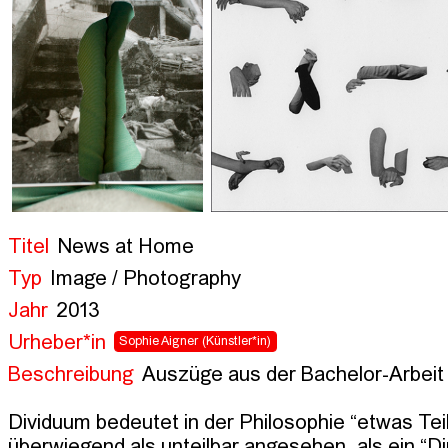
Titel
News at Home
Typ
Image / Photography
Jahr
2013
Urheber*in
Sophie Aigner
(Künstler*in)
Beschreibung
Auszüge aus der Bachelor-Arbei
Dividuum bedeutet in der Philosophie “etwas Tei
überwiegend als unteilbar angesehen, als ein “D