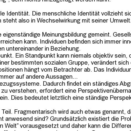
e Identität. Die menschliche Identität vollzieht si
 steht also in Wechselwirkung mit seiner Umwelt.
ine eigenständige Meinungsbildung gemeint. Gesells
reichen kann. Individuen befinden sich immer inne
n untereinander in Beziehung.

kt. Ein Standpunkt kann niemals objektiv sein, da
 einer bestimmten sozialen Gruppe, verändert sich
ositionen hängt vom Betrachter ab. Das Individuum 
immer auf andere Aussagen...

ezugssysteme. Dadurch findet ein ständiges Abgr
zu verstehen, erfordert eine Perspektivenübernah
sein. Dies bedeutet letztlich eine ständige Perspe
s Teil. Fragmentarisch wird auch etwas genannt, d
cht anwesend sind? Grundsätzlich existiert die Pro
on Welt” vorausgesetzt und daher kann die Diff