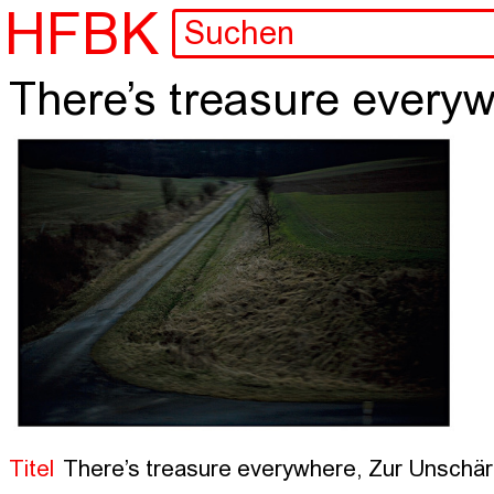
HFBK
There’s treasure every
Titel
There’s treasure everywhere, Zur Unschärfe