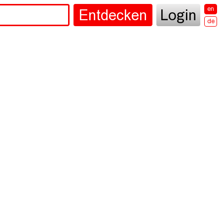
en
Entdecken
Login
de