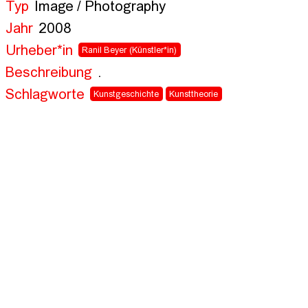
Typ
Image / Photography
Jahr
2008
Urheber*in
Ranil Beyer
(Künstler*in)
Beschreibung
.
Schlagworte
Kunstgeschichte
Kunsttheorie