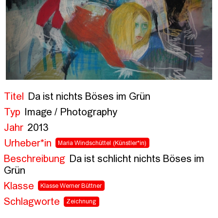
Titel
Da ist nichts Böses im Grün
Typ
Image / Photography
Jahr
2013
Urheber*in
Maria Windschüttel
(Künstler*in)
Beschreibung
Da ist schlicht nichts Böses im 
Grün
Klasse
Klasse Werner Büttner
Schlagworte
Zeichnung