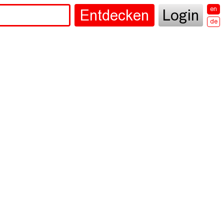
en
Entdecken
Login
de