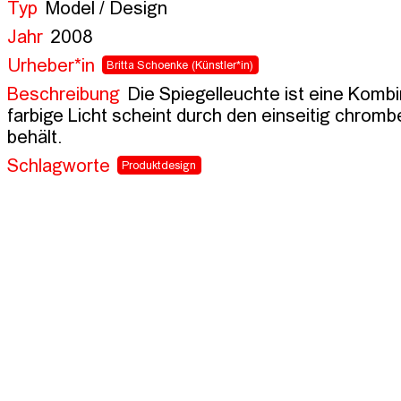
Typ
Model / Design
Jahr
2008
Urheber*in
Britta Schoenke
(Künstler*in)
Beschreibung
Die Spiegelleuchte ist eine Kombi
farbige Licht scheint durch den einseitig chromb
behält.
Schlagworte
Produktdesign