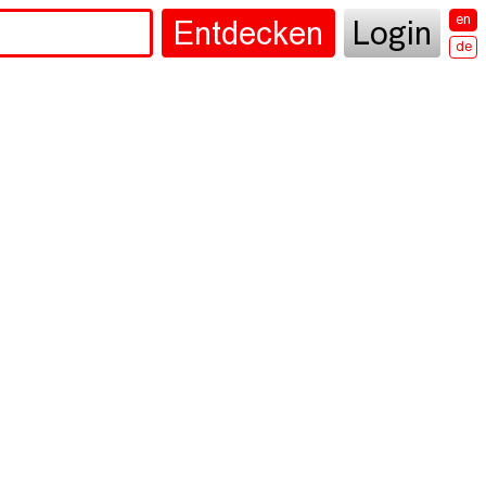
en
Entdecken
Login
de