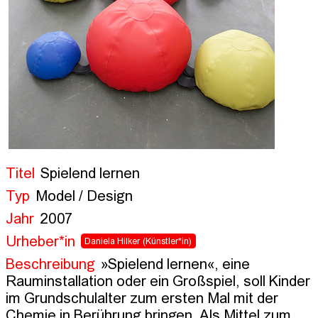
Titel
Spielend lernen
Typ
Model / Design
Jahr
2007
Urheber*in
Daniela Hilker
(Künstler*in)
Beschreibung
»Spielend lernen«, eine 
Rauminstallation oder ein Großspiel, soll Kinder 
im Grundschulalter zum ersten Mal mit der 
Chemie in Berührung bringen. Als Mittel zum 